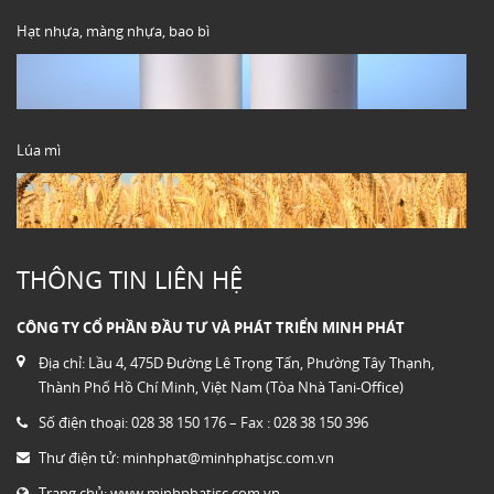
Hạt nhựa, màng nhựa, bao bì
Lúa mì
THÔNG TIN LIÊN HỆ
CÔNG TY CỔ PHẦN ĐẦU TƯ VÀ PHÁT TRIỂN MINH PHÁT
Địa chỉ: Lầu 4, 475D Đường Lê Trọng Tấn, Phường Tây Thạnh,
Thành Phố Hồ Chí Minh, Việt Nam (Tòa Nhà Tani-Office)
Số điện thoại: 028 38 150 176 – Fax : 028 38 150 396
Thư điện tử:
minhphat@minhphatjsc.com.vn
Trang chủ:
www.minhphatjsc.com.vn