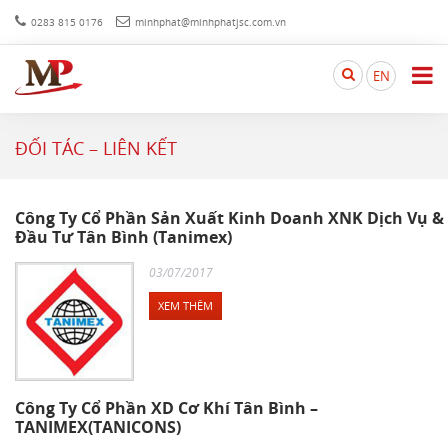
0283 815 0176
minhphat@minhphatjsc.com.vn
Search
EN
here...
ĐỐI TÁC – LIÊN KẾT
Công Ty Cổ Phần Sản Xuất Kinh Doanh XNK Dịch Vụ &
Đầu Tư Tân Bình (Tanimex)
03/07/2017
XEM THÊM
Công Ty Cổ Phần XD Cơ Khí Tân Bình –
TANIMEX(TANICONS)