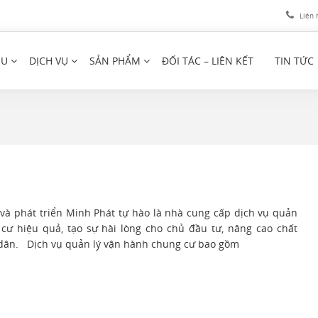
Liên 
ỆU
DỊCH VỤ
SẢN PHẨM
ĐỐI TÁC – LIÊN KẾT
TIN TỨC
và phát triển Minh Phát tự hào là nhà cung cấp dịch vụ quản
cư hiệu quả, tạo sự hài lòng cho chủ đầu tư, nâng cao chất
 dân. Dịch vụ quản lý vận hành chung cư bao gồm