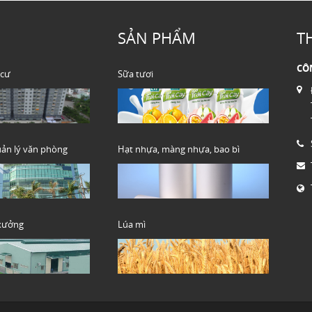
SẢN PHẨM
T
CÔ
 cư
Sữa tươi
uản lý văn phòng
Hạt nhựa, màng nhựa, bao bì
 xưởng
Lúa mì