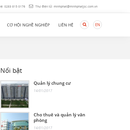
hệ:
0283 815 0176
Thư điện tử:
minhphat@minhphatjsc.com.vn
Search
CƠ HỘI NGHỀ NGHIỆP
LIÊN HỆ
EN
here...
Nổi bật
Quản lý chung cư
14/01/2017
Cho thuê và quản lý văn
phòng
14/01/2017