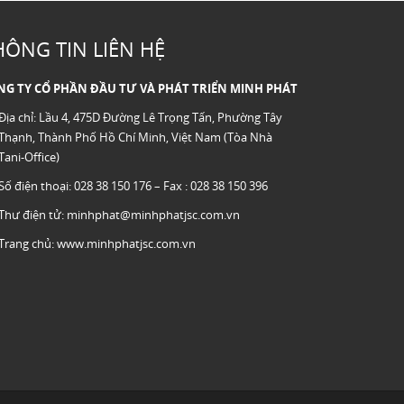
HÔNG TIN LIÊN HỆ
NG TY CỔ PHẦN ĐẦU TƯ VÀ PHÁT TRIỂN MINH PHÁT
Địa chỉ: Lầu 4, 475D Đường Lê Trọng Tấn, Phường Tây
Thạnh, Thành Phố Hồ Chí Minh, Việt Nam (Tòa Nhà
Tani-Office)
Số điện thoại: 028 38 150 176 – Fax : 028 38 150 396
Thư điện tử:
minhphat@minhphatjsc.com.vn
Trang chủ:
www.minhphatjsc.com.vn