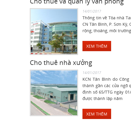
Cho thuê và quản lý văn phòng
14/01/2017
Thông tin về Tòa nhà Tan
CN Tân Bình, P. Sơn Kỳ, 
rộng, thoáng, môi trườn
XEM THÊM
Cho thuê nhà xưởng
14/01/2017
KCN Tân Bình do Công 
thành gần các cửa ngõ 
định số 65/TTG ngày 01
được thành lập năm
XEM THÊM