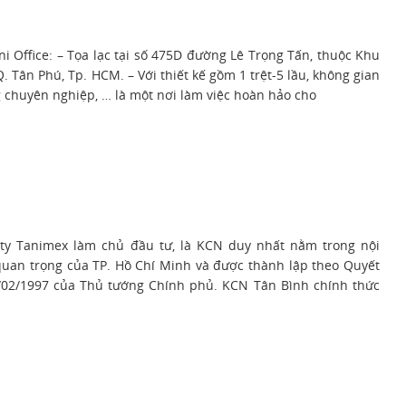
i Office: – Tọa lạc tại số 475D đường Lê Trọng Tấn, thuộc Khu
Q. Tân Phú, Tp. HCM. – Với thiết kế gồm 1 trệt-5 lầu, không gian
g chuyên nghiệp, … là một nơi làm việc hoàn hảo cho
ty Tanimex làm chủ đầu tư, là KCN duy nhất nằm trong nội
quan trọng của TP. Hồ Chí Minh và được thành lập theo Quyết
/02/1997 của Thủ tướng Chính phủ. KCN Tân Bình chính thức