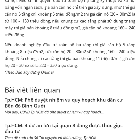
xã hội. Nếu chính quyền đầu tư toàn bộ hạ tầng kỹ thuật và xã hội
bằng vốn ngân sách, giá bán căn hộ chỉ trên giá xây dựng, như thế giá
căn hộ 5 tầng chỉ khoảng 5 triệu đồng/m2 thì giá căn hộ (20 – 30m2) là
từ 100 – 150 triệu đồng; nếu chung cư cao tầng phải sử dụng thang
máy thì giá bán khoảng 8 triệu đồng/m2, giá căn hộ khoảng 160 – 240
triệu đồng.
Nếu doanh nghiệp đầu tư toàn bộ hạ tầng thì giá căn hộ 5 tầng
khoảng 8 triệu đ/m2, tức căn hộ 20 – 30m2 sẽ khoảng 160 – 240 triệu
đồng. Nếu chung cư cao tầng thì giá bán khoảng 11 triệu đ/m2, giá căn
hộ 20 – 30m2 sẽ là 220 – 330 triệu đồng.
(Theo Báo Xây dựng Online)
Bài viết liên quan
Tp.HCM: Phê duyệt nhiệm vụ quy hoạch khu dân cư
Bến đò Bình Quới
Mới đây, UBND Tp.HCM đã phê duyệt nhiệm vụ quy hoạch...
Tp.HCM: 4 dự án lớn tại quận 8 đang được thúc giục
đầu tư
Theo đề xuất của Sở Tài nguyên và Môi trường, Tp.HCM...