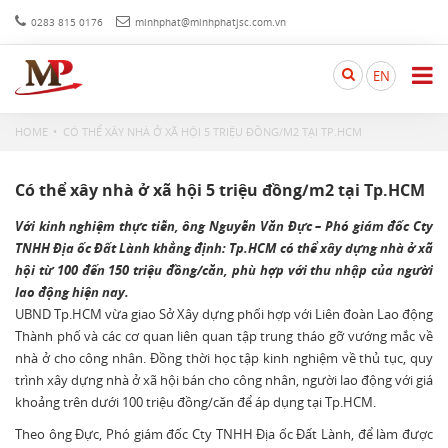
0283 815 0176
minhphat@minhphatjsc.com.vn
Search
EN
here...
HOME
CÓ THỂ XÂY NHÀ Ở XÃ HỘI 5 TRIỆU ĐỒNG/M2 TẠI TP.HCM
Có thể xây nhà ở xã hội 5 triệu đồng/m2 tại Tp.HCM
Với kinh nghiệm thực tiễn, ông Nguyễn Văn Đực – Phó giám đốc Cty
TNHH Địa ốc Đất Lành khẳng định: Tp.HCM có thể xây dựng nhà ở xã
hội từ 100 đến 150 triệu đồng/căn, phù hợp với thu nhập của người
lao động hiện nay.
UBND Tp.HCM vừa giao Sở Xây dựng phối hợp với Liên đoàn Lao động
Thành phố và các cơ quan liên quan tập trung tháo gỡ vướng mắc về
nhà ở cho công nhân. Đồng thời học tập kinh nghiệm về thủ tục, quy
trình xây dựng nhà ở xã hội bán cho công nhân, người lao động với giá
khoảng trên dưới 100 triệu đồng/căn để áp dụng tại Tp.HCM.
Theo ông Đực, Phó giám đốc Cty TNHH Địa ốc Đất Lành, để làm được